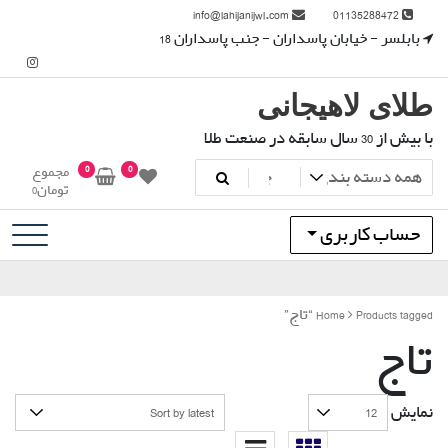
رش
info@lahijanijwl.com
01135288472
ه
بابلسر - خیابان پاسداران - جنب پاسداران 18
حتوا
طلای لاهیجانی
با بیش از 30 سال سابقه در صنعت طلا
0
0
مجموع
تومان
0
حساب کاربری
Products tagged “تاج”
Home
تاج
نمایش