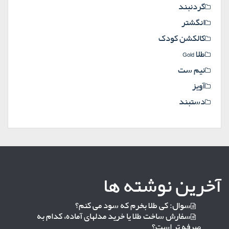
گردنبند
انگشتر
کالکشن کودک
طلا Gold
نیم ست
آویز
دستبند
آخرین نوشته ها
سوال: کی طلا بخرم که سود می کنم؟
سفارش ساخت طلا یا خرید مدلهای آماده، کدام به
صرفه تر است؟