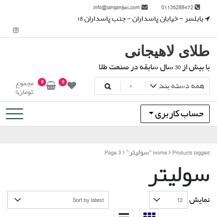
رش
info@lahijanijwl.com
01135288472
ه
بابلسر - خیابان پاسداران - جنب پاسداران 18
حتوا
طلای لاهیجانی
با بیش از 30 سال سابقه در صنعت طلا
0
0
مجموع
تومان
0
حساب کاربری
Products tagged “سولیتر”
Home
Page 3
سولیتر
نمایش