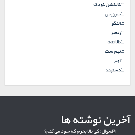
کالکشن کودک
سرویس
النگو
زنجیر
طلا Gold
نیم ست
آویز
دستبند
آخرین نوشته ها
سوال: کی طلا بخرم که سود می کنم؟